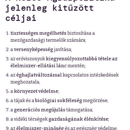
jelenleg kitűzött
céljai
tisztességes megélhetés
biztosítása a
mezőgazdasági termelők számára;
a
versenyképesség
javítása;
az erőviszonyok
kiegyensúlyozottabbá tétele az
élelmiszer-ellátási lánc
mentén;
az
éghajlatváltozással
kapcsolatos intézkedések
meghozatala;
a
környezet védelme
;
a tájak és a
biológiai sokféleség
megőrzése;
a
generációs megújulás
támogatása;
a vidéki térségek
gazdaságának élénkítése
;
az
élelmiszer-minőség
és az egészség védelme.