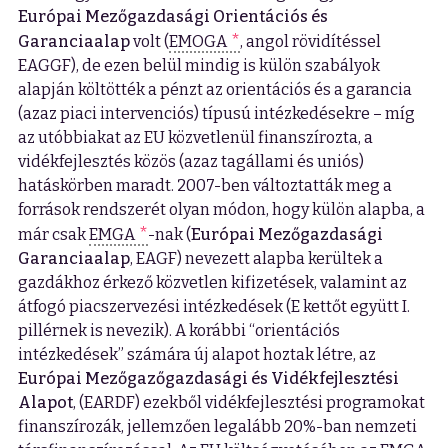
Európai Mezőgazdasági Orientációs és
Garanciaalap
volt (
EMOGA
, angol rövidítéssel
EAGGF), de ezen belül mindig is külön szabályok
alapján költötték a pénzt az orientációs és a garancia
(azaz piaci intervenciós) típusú intézkedésekre – míg
az utóbbiakat az EU közvetlenül finanszírozta, a
vidékfejlesztés közös (azaz tagállami és uniós)
hatáskörben maradt. 2007-ben változtatták meg a
források rendszerét olyan módon, hogy külön alapba, a
már csak
EMGA
-nak (
Európai Mezőgazdasági
Garanciaalap
, EAGF) nevezett alapba kerültek a
gazdákhoz érkező közvetlen kifizetések, valamint az
átfogó piacszervezési intézkedések (E kettőt együtt I.
pillérnek is nevezik). A korábbi “orientációs
intézkedések” számára új alapot hoztak létre, az
Európai Mezőgazőgazdasági és Vidékfejlesztési
Alapot
, (EARDF) ezekből vidékfejlesztési programokat
finanszírozák, jellemzően legalább 20%-ban nemzeti