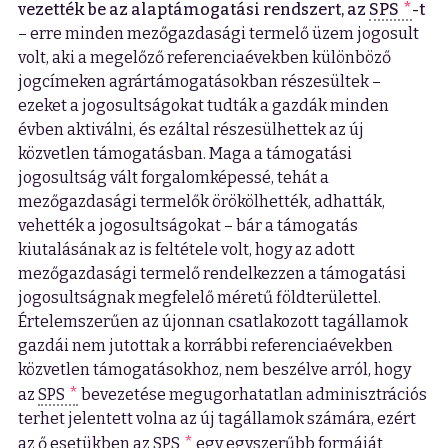
vezették be az alaptámogatási rendszert, az
SPS
-t
– erre minden mezőgazdasági termelő üzem jogosult
volt, aki a megelőző referenciaévekben különböző
jogcímeken agrártámogatásokban részesültek –
ezeket a jogosultságokat tudták a gazdák minden
évben aktiválni, és ezáltal részesülhettek az új
közvetlen támogatásban. Maga a támogatási
jogosultság vált forgalomképessé, tehát a
mezőgazdasági termelők örökölhették, adhatták,
vehették a jogosultságokat – bár a támogatás
kiutalásának az is feltétele volt, hogy az adott
mezőgazdasági termelő rendelkezzen a támogatási
jogosultságnak megfelelő méretű földterülettel.
Értelemszerűen az újonnan csatlakozott tagállamok
gazdái nem jutottak a korrábbi referenciaévekben
közvetlen támogatásokhoz, nem beszélve arról, hogy
az
SPS
bevezetése megugorhatatlan adminisztrációs
terhet jelentett volna az új tagállamok számára, ezért
az ő esetükben az
SPS
egy egyszerűbb formáját