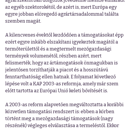
agrárszektorban dolgozók jövedelme messze elmaradt
az egyéb szektorokétól, de azért is, mert Európa egy
egyre jobban elöregedő agrártársadalommal találta
szemben magát.
A kilencvenes évektől kezdődően a támogatásokat épp
ezért egyre inkább elszakítani igyekeztek magától a
termőterülettől és a megtermelt mezőgazdasági
termények volumenétől, részben azért, mert
felismerték, hogy az ártámogatások önmagukban is
jelentősen torzíthatják a piacot és a hosszútávú
fenntarthatóság ellen hatnak. E folyamat következő
lépése volt a KAP 2003-as reformja, amely már szem
előtt tartotta az Európai Unió keleti bővítését is.
A 2003-as reform alapvetően megváltoztatta a korábbi
közvetlen támogatási rendszert is: ebben a körben
történt meg a mezőgazdasági támogatások (nagy
részénék) végleges elválasztása a termeléstől. Ekkor