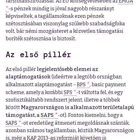
társfinanszírozással. Az EU költségvetésében az
EMGA
-s pénzek mindig is jóval nagyobb részarányt
képviseltek, a tagállamoknak ezen pénzek
szétosztásában viszonylag szűkebb szabadságfoka
volt, bár némi mozgásteret a közvetlen támogatási
boríték szétosztása is biztosít.
Az első pillér
Az első pillér
legjelentősebb elemei az
alaptámogatások
(ideértve a legtöbb országban
alkalmazott alaptámogatást –
BPS
, basic payment
scheme, amely a korábbi
SPS
-t váltotta fel, és egy
szofisztikáltabb rendszert jelent, illetve a többek
között
Magyarországon is alkalmazott területalapú
támogatást, a
SAPS
-ot). Fontos kiemelni, hogy a
SAPS
-ot eredetileg átmeneti megoldásnak szánták,
azonban számos tagállamban, köztük Magyarországon
is, még a KAP 2013-as reformját követően is