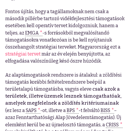
Fontos újítás, hogy a tagállamoknak nem csak a
második pillérbe tartozó vidékfejlesztési támogatások
esetében kell operatív tervet kidolgozniuk, hanem a
teljes, az
EMGA
-s forrásokból megvalósítandó
támogatásokra vonatkozóan is be kell nyújtaniuk
összehangolt stratégiai terveket. Magyarország ezt a
stratégiai tervet
már az év elején benyújtotta, az
elfogadása valószínűleg késő őszre húzódik.
Az alaptámogatások rendszere is átalakul: a zöldítési
támogatás korábbi feltételrendszere beépül a
területalapú támogatásba, vagyis eleve
csak azok a
területek, illetve üzemek lesznek támogathatóak,
amelyek megfelelnek a zöldítés kritériumainak
(ez lesz a
SAPS
-ot, illetve a
BPS
-t felváltó
BISS
–
azaz Fenntarthatósági Alap Jövedelemtámogatás). Új
elemként kerül be az újraelosztó támogatás, a
CRISS