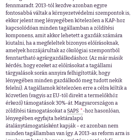
fennmaradt. 2013-tól kezdve azonban egyre
fontosabbá váltak a környezetvédelmi szempontok is,
ekkor jelent meg lényegében kötelezően a KAP-hoz
kapcsolódóan minden tagállamban a zöldítési
komponens, amit akkor lehetett a gazdák számára
kiutalni, ha a megfeleltek bizonyos előírásoknak,
amelyek hozzájárultak az ökológiai szempontból
fenntartható agrárgazdálkodáshoz. (Az már másik
kérdés, hogy ezeket az előírásokat a tagállami
tárgyalások során annyira felhigították, hogy
lényegében minden gazdálkodó meg tudott nekik
felelni). A tagállamok kötelezően erre a célra költik a
közvetlen (vagyis az EU-tól direkt a termelőkhöz
érkező) támogatások 30%-át. Magyarországon a
zöldítési támogatásokat a
SAPS
-hoz hasonlóan,
lényegében egyfajta hektáralapú
átalánytámogatásként kapják – ez azonban nem
minden tagállamban van így. A 2013-as reform arra is