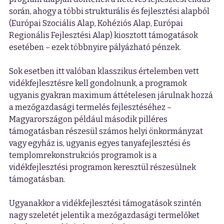
során, ahogy a többi strukturális és fejlesztési alapból
(Európai Szociális Alap, Kohéziós Alap, Európai
Regionális Fejlesztési Alap) kiosztott támogatások
esetében – ezek többnyire pályázható pénzek.
Sok esetben itt valóban klasszikus értelemben vett
vidékfejlesztésre kell gondolnunk, a programok
ugyanis gyakran maximum áttételesen járulnak hozzá
a mezőgazdasági termelés fejlesztéséhez –
Magyarországon például második pilléres
támogatásban részesül számos helyi önkormányzat
vagy egyház is, ugyanis egyes tanyafejlesztési és
templomrekonstrukciós programok is a
vidékfejlesztési programon keresztül részesülnek
támogatásban.
Ugyanakkor a vidékfejlesztési támogatások szintén
nagy szeletét jelentik a mezőgazdasági termelőket