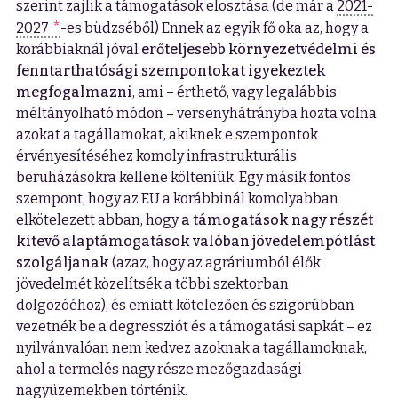
szerint zajlik a támogatások elosztása (de már a
2021-
2027
-es büdzséből) Ennek az egyik fő oka az, hogy a
korábbiaknál jóval
erőteljesebb környezetvédelmi és
fenntarthatósági szempontokat igyekeztek
megfogalmazni
, ami – érthető, vagy legalábbis
méltányolható módon – versenyhátrányba hozta volna
azokat a tagállamokat, akiknek e szempontok
érvényesítéséhez komoly infrastrukturális
beruházásokra kellene költeniük. Egy másik fontos
szempont, hogy az EU a korábbinál komolyabban
elkötelezett abban, hogy
a támogatások nagy részét
kitevő alaptámogatások valóban jövedelempótlást
szolgáljanak
(azaz, hogy az agráriumból élők
jövedelmét közelítsék a többi szektorban
dolgozóéhoz), és emiatt kötelezően és szigorúbban
vezetnék be a degressziót és a támogatási sapkát – ez
nyilvánvalóan nem kedvez azoknak a tagállamoknak,
ahol a termelés nagy része mezőgazdasági
nagyüzemekben történik.