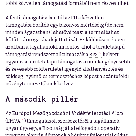
többi közvetlen támogatási formából nem részesülhet.
A fenti támogatásokon túl az EU a közvetlen
támogatási boríték egy bizonyos mértékéig (de nem
minden ágazatban)
lehetővé teszi a termeléshez
kötött támogatások juttatását
. Ez különösen éppen
azokban a tagállamokban fontos, ahol a területalapú
támogatási rendszert alkalmazzák a
BPS
helyett,
ugyanis a területalapú támogatás a munkaigényesebb
és kevesebb földterületet igénylő állattenyésztés és
zöldség-gyümölcs termesztéshez képest a szántóföldi
növénytermesztőknek kedvez.
A második pillér
Az
Európai Mezőgazdasági Vidékfejlesztési Alap
(
EMVA
) támogatások szerkezetéről a tagállamok
ugyanúgy egy, a Bizottság által elfogadott operatív
program alapján döntenek a hétéves fejlesztési ciklus