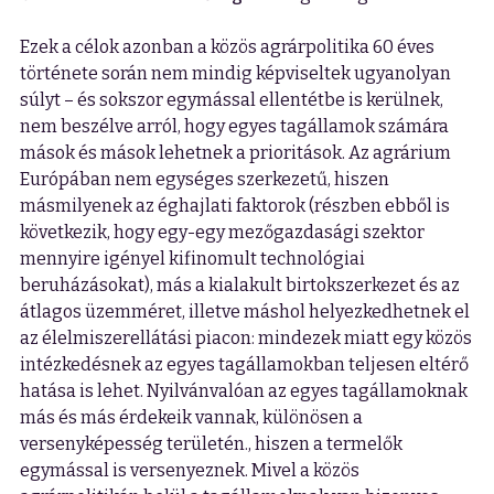
Ezek a célok azonban a közös agrárpolitika 60 éves
története során nem mindig képviseltek ugyanolyan
súlyt – és sokszor egymással ellentétbe is kerülnek,
nem beszélve arról, hogy egyes tagállamok számára
mások és mások lehetnek a prioritások. Az agrárium
Európában nem egységes szerkezetű, hiszen
másmilyenek az éghajlati faktorok (részben ebből is
következik, hogy egy-egy mezőgazdasági szektor
mennyire igényel kifinomult technológiai
beruházásokat), más a kialakult birtokszerkezet és az
átlagos üzemméret, illetve máshol helyezkedhetnek el
az élelmiszerellátási piacon: mindezek miatt egy közös
intézkedésnek az egyes tagállamokban teljesen eltérő
hatása is lehet. Nyilvánvalóan az egyes tagállamoknak
más és más érdekeik vannak, különösen a
versenyképesség területén., hiszen a termelők
egymással is versenyeznek. Mivel a közös