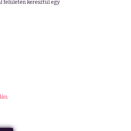
l felületén keresztül egy
lán
.