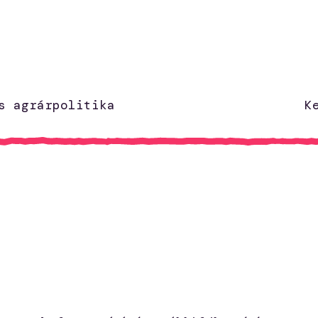
s agrárpolitika
K