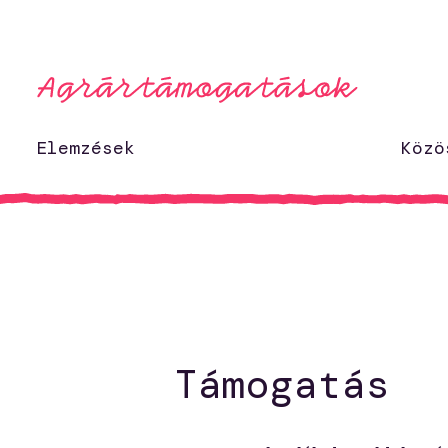
Ugrás a tartalomhoz
Elemzések
Közö
Támogatás