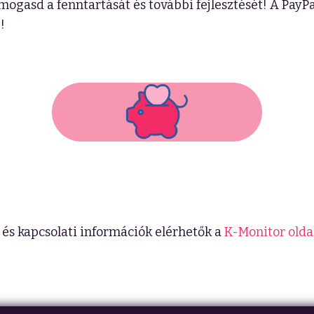
mogasd a fenntartását és további fejlesztését! A PayPa
!
és kapcsolati információk elérhetők a
K-Monitor olda