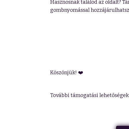
Hasznosnak találod az oldalt? Tá
gombnyomással hozzájárulhatsz
Köszönjük! ❤️
További támogatási lehetőségek 