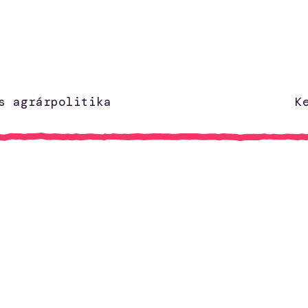
s agrárpolitika
K