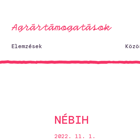
Ugrás a tartalomhoz
Elemzések
Közö
NÉBIH
2022. 11. 1.