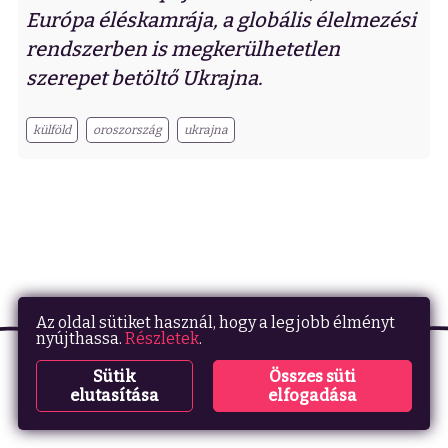
Európa éléskamrája, a globális élelmezési
rendszerben is megkerülhetetlen
szerepet betöltő Ukrajna.
külföld
oroszország
ukrajna
Az oldal sütiket használ, hogy a legjobb élményt
nyújthassa.
Részletek
.
Adatvédelem
Sütik
Összes süti
Impresszum
elutasítása
elfogadása
Süti beállítások