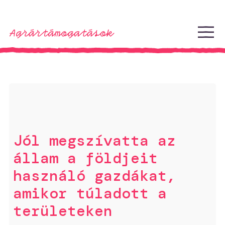
Ugrás a tartalomhoz
Jól megszívatta az
állam a földjeit
használó gazdákat,
amikor túladott a
területeken