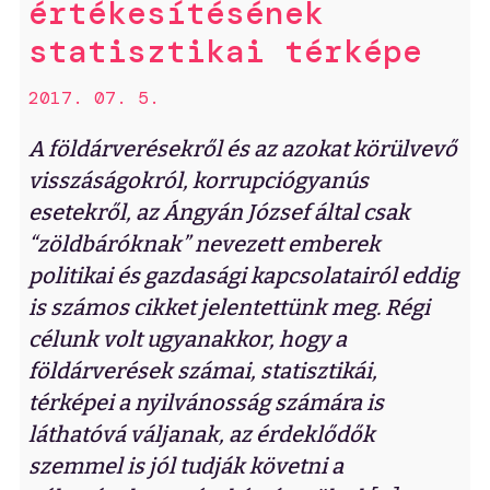
értékesítésének
statisztikai térképe
2017. 07. 5.
A földárverésekről és az azokat körülvevő
visszáságokról, korrupciógyanús
esetekről, az Ángyán József által csak
“zöldbáróknak” nevezett emberek
politikai és gazdasági kapcsolatairól eddig
is számos cikket jelentettünk meg. Régi
célunk volt ugyanakkor, hogy a
földárverések számai, statisztikái,
térképei a nyilvánosság számára is
láthatóvá váljanak, az érdeklődők
szemmel is jól tudják követni a