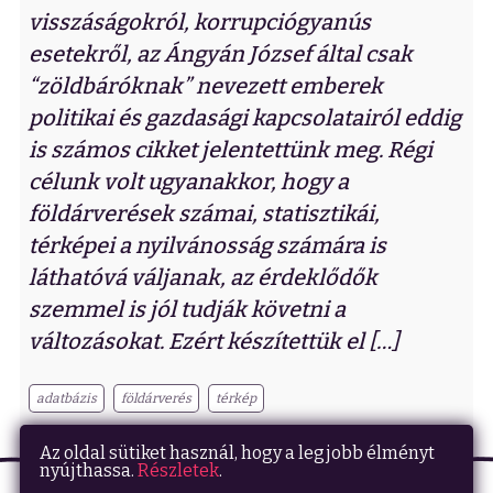
visszáságokról, korrupciógyanús
esetekről, az Ángyán József által csak
“zöldbáróknak” nevezett emberek
politikai és gazdasági kapcsolatairól eddig
is számos cikket jelentettünk meg. Régi
célunk volt ugyanakkor, hogy a
földárverések számai, statisztikái,
térképei a nyilvánosság számára is
láthatóvá váljanak, az érdeklődők
szemmel is jól tudják követni a
változásokat. Ezért készítettük el […]
adatbázis
földárverés
térkép
Az oldal sütiket használ, hogy a legjobb élményt
nyújthassa.
Részletek
.
Adatvédelem