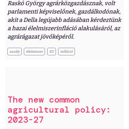
Raskó György agrárközgazdásznak, volt
parlamenti képviselőnek, gazdálkodónak,
akit a Della legújabb adásában kérdeztünk
a hazai élelmiszerinfláció alakulásáról, az
agrárágazat jövőképéről.
aszály
élelmiszer
EU
infláció
The new common
agricultural policy:
2023-27