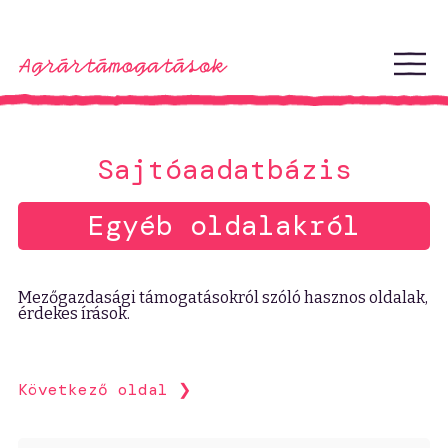
Ugrás a tartalomhoz
Sajtóaadatbázis
Egyéb oldalakról
Mezőgazdasági támogatásokról szóló hasznos oldalak,
érdekes írások.
Következő oldal ❯